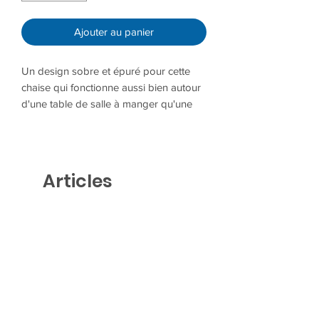
Ajouter au panier
Un design sobre et épuré pour cette
chaise qui fonctionne aussi bien autour
d'une table de salle à manger qu'une
table de conférence, dans une cantine
ou dans un bureau. Ici, la coque en
polypropylène repose sur un piètement
en métal.
Articles
Dimensions : L 59 x P 52 x H 79 cm ,
similaires
assise H 46cm
bon état.