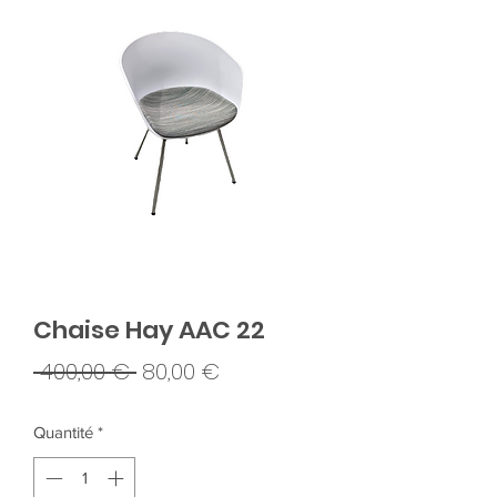
Chaise Hay AAC 22
Prix
Prix
 400,00 € 
80,00 €
original
promotionnel
Quantité
*