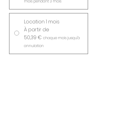
mois pendant 3 mois
Location 1 mois
À partir de
50,39 €
chaque mois jusqu'à
annulation
Ajouter au panier
S'abonner
Jamais l’espace de bureau n’a été aussi
compact. bosselino se démarque par
son design jeune et, grâce à ses
éléments en bois de haute qualité, il
devient un mini-bureau avec une